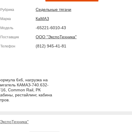
Седельные тягачи
Рубрика
КаМАЗ
Марка
-65221-6010-43
Модель
ООО "ЭкспоТехника"
Поставщик
(812) 945-41-81
Телефон
ормула 6х6, нагрузка на
двигатель КАМАЗ-740.632-
16, Common Rail, РК
абины, рестайлинг, кабина
тров.
ЭкспоТехника"