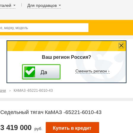
аталей
Для продавцов
Ваш регион Россия?
Сменить регион ›
гачи
КАМАЗ -65221-6010-43
Седельный тягач КаМАЗ -65221-6010-43
3 419 000
Купить в кредит
руб.